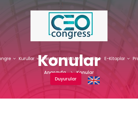
Konular
ongre
Kurullar
Dergiler
NCM Yayıncılık
E-Kitaplar
P
Anasayfa
Konular
Duyurular