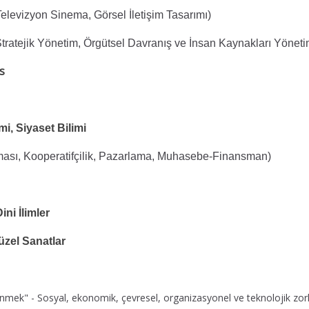
 Televizyon Sinema, Görsel İletişim Tasarımı)
Stratejik Yönetim, Örgütsel Davranış ve İnsan Kaynakları Yöneti
s
mi, Siyaset Bilimi
ması, Kooperatifçilik, Pazarlama, Muhasebe-Finansman)
ini İlimler
Güzel Sanatlar
inmek" - Sosyal, ekonomik, çevresel, organizasyonel ve teknolojik zorlu