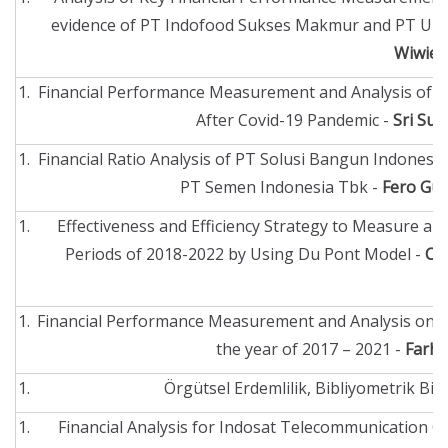
evidence of PT Indofood Sukses Makmur and PT Unile
Wiwie
Financial Performance Measurement and Analysis of M
After Covid-19 Pandemic -
Sri Su
Financial Ratio Analysis of PT Solusi Bangun Indonesi
PT Semen Indonesia Tbk -
Fero Gus
Effectiveness and Efficiency Strategy to Measure a
Periods of 2018-2022 by Using Du Pont Model -
Cr
Financial Performance Measurement and Analysis on M
the year of 2017 – 2021 -
Farha
Örgütsel Erdemlilik, Bibliyometrik Bir
Financial Analysis for Indosat Telecommunicatio