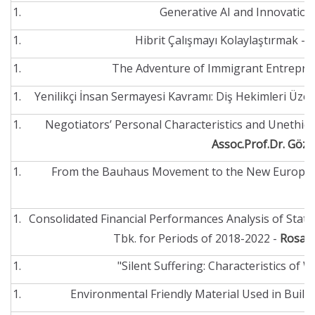
Generative AI and Innovation
Hibrit Çalışmayı Kolaylaştırmak -
A
The Adventure of Immigrant Entrepren
Yenilikçi İnsan Sermayesi Kavramı: Diş Hekimleri Üzer
Negotiators’ Personal Characteristics and Unethica
Assoc.Prof.Dr. Göz
From the Bauhaus Movement to the New European
A
Consolidated Financial Performances Analysis of Stat
Tbk. for Periods of 2018-2022 -
Rosa 
"Silent Suffering: Characteristics of
Environmental Friendly Material Used in Buil