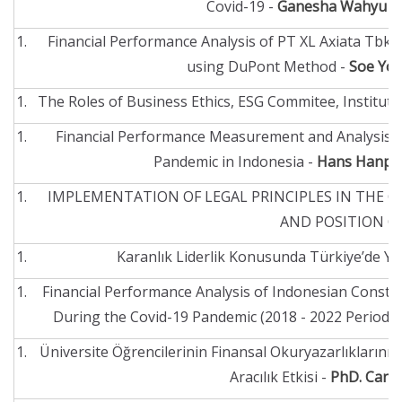
Covid-19 -
Ganesha Wahyu TI
Financial Performance Analysis of PT XL Axiata Tbk:
using DuPont Method -
Soe Yo
The Roles of Business Ethics, ESG Commitee, Institu
Financial Performance Measurement and Analysis 
Pandemic in Indonesia -
Hans Hanpin
IMPLEMENTATION OF LEGAL PRINCIPLES IN THE 
AND POSITION OF
Karanlık Liderlik Konusunda Türkiye’de Yap
Financial Performance Analysis of Indonesian Constr
During the Covid-19 Pandemic (2018 - 2022 Period) 
Üniversite Öğrencilerinin Finansal Okuryazarlıklarının 
Aracılık Etkisi -
PhD. Cand