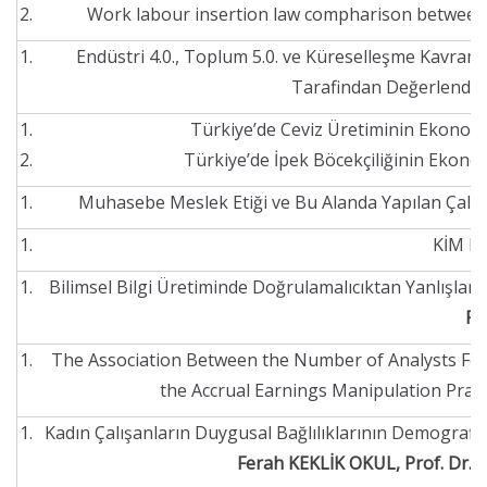
Work labour insertion law compharison between: S
Endüstri 4.0., Toplum 5.0. ve Küreselleşme Kavraml
Tarafindan Değerlendiri
Türkiye’de Ceviz Üretiminin Ekonomi
Türkiye’de İpek Böcekçiliğinin Ekono
Muhasebe Meslek Etiği ve Bu Alanda Yapılan Çalışm
KİM K
Bilimsel Bilgi Üretiminde Doğrulamalıcıktan Yanlışlam
Pr
The Association Between the Number of Analysts Fol
the Accrual Earnings Manipulation Pract
Kadın Çalışanların Duygusal Bağlılıklarının Demografi
Ferah KEKLİK OKUL, Prof. Dr. 