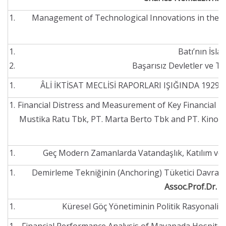
Management of Technological Innovations in the 
M
Batı’nın İsla
Başarısız Devletler ve Ter
ÂLİ İKTİSAT MECLİSİ RAPORLARI IŞIĞINDA 19
Financial Distress and Measurement of Key Financial P
Mustika Ratu Tbk, PT. Marta Berto Tbk and PT. Kino I
Geç Modern Zamanlarda Vatandaşlık, Katılım ve 
Demirleme Tekniğinin (Anchoring) Tüketici Davranışl
Assoc.Prof.Dr
Küresel Göç Yönetiminin Politik Rasyonalite