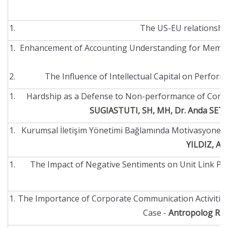
The US-EU relationship
Enhancement of Accounting Understanding for Member
W
The Influence of Intellectual Capital on Perf
Hardship as a Defense to Non-performance of Contrac
SUGIASTUTI, SH, MH, Dr. Anda SET
Kurumsal İletişim Yönetimi Bağlamında Motivasyonel Sa
YILDIZ, An
The Impact of Negative Sentiments on Unit Link Pr
The Importance of Corporate Communication Activities 
Case -
Antropolog Rab