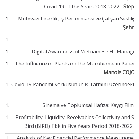
Covid-19 of the Years 2018-2022 -
Stepa
Mütevazı Liderlik, İş Performansı ve Çalışan Sesliliği
Şehna
Digital Awareness of Vietnamese Hr Managers 
The Influence of Plants on the Microbiome in Patien
Manole COJOCA
Covid-19 Pandemi Korkusunun İş Tatmini Üzerindeki Etk
Sinema ve Toplumsal Hafıza: Kaygı Filmi Ü
Profitability, Liquidity, Receivables Collectivity an
Bird (BIRD) Tbk in Five Years Period 2018-2022 -
Analysis of Key Financial Performance Measuremen