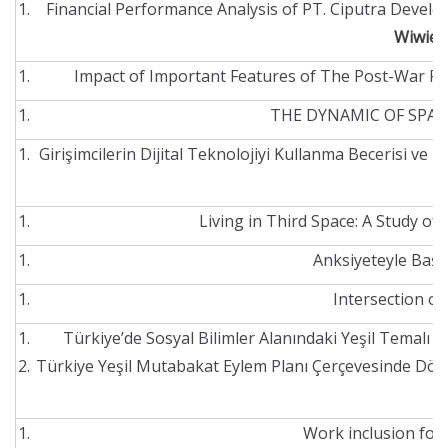
Financial Performance Analysis of PT. Ciputra Devel
Wiwie
Impact of Important Features of The Post-War Per
THE DYNAMIC OF SPAT
Girişimcilerin Dijital Teknolojiyi Kullanma Becerisi ve İ
Living in Third Space: A Study of
Anksiyeteyle Başa
Intersection of
Türkiye’de Sosyal Bilimler Alanındaki Yeşil Temalı Li
Türkiye Yeşil Mutabakat Eylem Planı Çerçevesinde Döng
Work inclusion for 