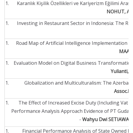
Karanlık Kişilik Özellikleri ve Kariyerizm Eğilimi Aras
NOHUT,
As
Investing in Restaurant Sector in Indonesia: The R
Road Map of Artificial Intelligence Implementation I
MAARIF
Evaluation Model on Digital Business Transformation
Yulianti, I
Globalization and Multiculturalism: The Azerbaij
Assoc.P
The Effect of Increased Excise Duty (Including Vat
Performance Analysis Approach Evidence of PT Gudan
-
Wahyu Dwi SETIAWAN,
Financial Performance Analysis of State Owned En