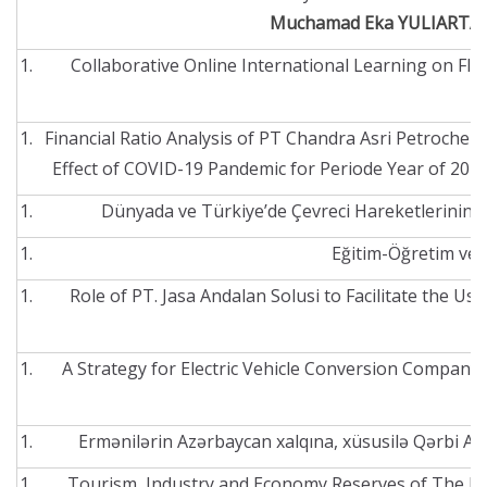
Muchamad Eka YULIARTAN
Collaborative Online International Learning on Flo
Financial Ratio Analysis of PT Chandra Asri Petrochem
Effect of COVID-19 Pandemic for Periode Year of 2019
Dünyada ve Türkiye’de Çevreci Hareketlerinin 
Eğitim-Öğretim ve S
Role of PT. Jasa Andalan Solusi to Facilitate the Us
A Strategy for Electric Vehicle Conversion Company 
Ermənilərin Azərbaycan xalqına, xüsusilə Qərbi A
Tourism, Industry and Economy Reserves of The Ec