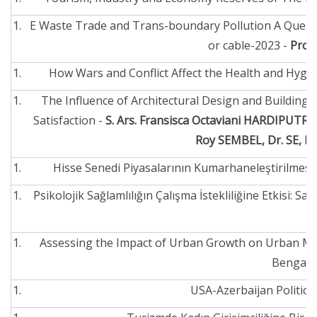
E Waste Trade and Trans-boundary Pollution A Quest f
or cable-2023 -
Prof
How Wars and Conflict Affect the Health and Hyg
The Influence of Architectural Design and Building
Satisfaction -
S. Ars. Fransisca Octaviani HARDIPUTRI,
Roy SEMBEL, Dr. SE, M
Hisse Senedi Piyasalarının Kumarhaneleştirilmesi
Psikolojik Sağlamlılığın Çalışma İstekliliğine Etkisi: Sa
Assessing the Impact of Urban Growth on Urban Mi
Bengal, 
USA-Azerbaijan Politica