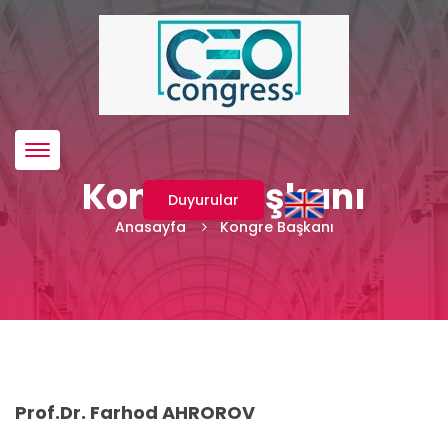
Menü
Kongre Başkanı
Duyurular
Anasayfa
Kongre Başkanı
Prof.Dr. Farhod AHROROV